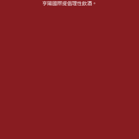
亨陽國際提倡理性飲酒。