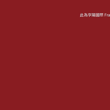
此為亨陽國際 Fr