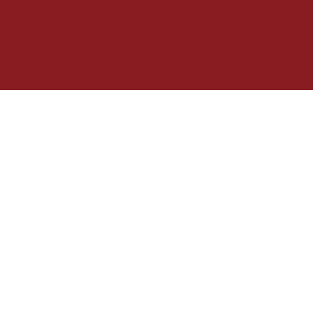
車不喝酒・未成年請勿
產品介紹 - 甜酒