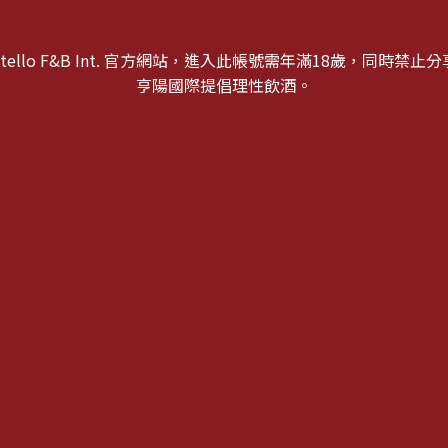
atello F&B Int. 官方網站，進入此帳號需年滿18歲，同時禁止
亨陽國際提倡理性飲酒。