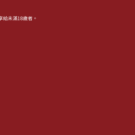
分享給未滿18歲者。